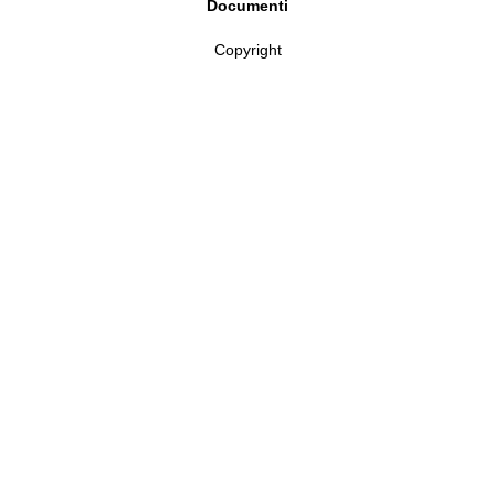
Giuseppe Boldini e la pittura a tema religioso
Documenti
Copyright
NOTIZIE
DOCUMENTI